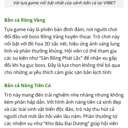
Vài tựa game nổi bật nhất của sảnh bắn cá tại V9BET
Bắn cá Rồng Vàng
Tựa game này là phiên bản đình đám, nơi người chơi
đối đầu với boss Rồng Vàng huyền thoại. Trò chơi này
nổi bật với đồ họa 3D sắc nét, hiệu ứng ánh sáng lung
linh và phần thưởng khủng. Hội viên có thể tham gia
các sự kiện như “Săn Rồng Phát Lộc” để nhận xu gấp
đôi khi hạ gục boss. Đây là lựa chọn không thể bỏ qua
cho những ai yêu thích cảm giác săn bắn kịch tính.
Bắn cá Nàng Tiên Cá
Trò này mang đến trải nghiệm nhẹ nhàng nhưng không
kém phần hấp dẫn. Với hình ảnh nàng tiên cá xinh đẹp
và các loài sinh vật biển độc đáo, trò này thu hút cả
người chơi mới lẫn hội viên lâu năm. Phần thưởng từ
các nhiệm vụ như “Kho Báu Đại Dương” giúp hội viên