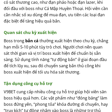
có sát thương cao, như đạn pháo hoặc đạn lazer, khi
đối đầu với boss như Cá Mập Huyền Thoại. Hội viên cần
cân nhắc số xu dùng để mua đạn, ưu tiên các loại đạn
đặc biệt để tăng hiệu quả bắn.
Quan sát chu kỳ xuất hiện
Boss trong
bắn cá
thường xuất hiện theo chu kỳ, chẳng
hạn mỗi 5-10 phút tùy trò chơi. Người chơi nên quan
sát thời gian và vị trí boss xuất hiện để chuẩn bị sẵn
sàng. Sử dụng tính năng “tự động bắn” ở giai đoạn đầu
để tích lũy xu, sau đó chuyển sang bắn thủ công khi
boss xuất hiện để tối ưu hóa sát thương.
Tận dụng công cụ hỗ trợ
V9BET cung cấp nhiều công cụ hỗ trợ giúp hội viên săn
boss hiệu quả hơn. Các vật phẩm như “đóng băng” làm
boss đứng yên, “phong tỏa” khóa đường di chuyển, hay
“truy kích” tự động nhắm vào boss là những trợ thủ