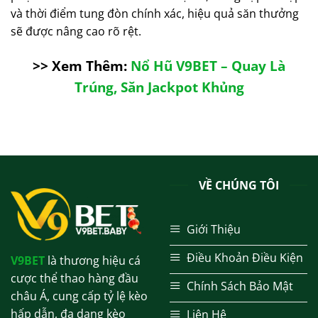
và thời điểm tung đòn chính xác, hiệu quả săn thưởng
sẽ được nâng cao rõ rệt.
>> Xem Thêm:
Nổ Hũ V9BET – Quay Là
Trúng, Săn Jackpot Khủng
VỀ CHÚNG TÔI
Giới Thiệu
Điều Khoản Điều Kiện
V9BET
là thương hiệu cá
cược thể thao hàng đầu
Chính Sách Bảo Mật
châu Á, cung cấp tỷ lệ kèo
hấp dẫn, đa dạng kèo
Liên Hệ