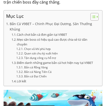
trận chiến boss đầy căng thẳng.
Mục Lục
Bắn Cá V9BET – Chinh Phục Đại Dương, Săn Thưởng
Khủng
Cách chơi bắn cá đơn giản tại V9BET
Mẹo săn boss có hiệu quả cao được chia sẻ từ dân
chuyên
Chọn vũ khí phù hợp
Quan sát chu kỳ xuất hiện
Tận dụng công cụ hỗ trợ
Điểm danh những game bắn cá hot hiện nay tại V9BET
Bắn cá Rồng Vàng
Bắn cá Nàng Tiên Cá
Bắn cá Đại Chiến
Lời kết