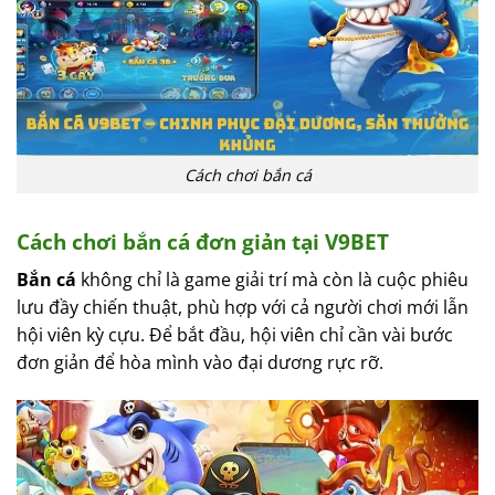
Cách chơi bắn cá
Cách chơi bắn cá đơn giản tại V9BET
Bắn cá
không chỉ là game giải trí mà còn là cuộc phiêu
lưu đầy chiến thuật, phù hợp với cả người chơi mới lẫn
hội viên kỳ cựu. Để bắt đầu, hội viên chỉ cần vài bước
đơn giản để hòa mình vào đại dương rực rỡ.