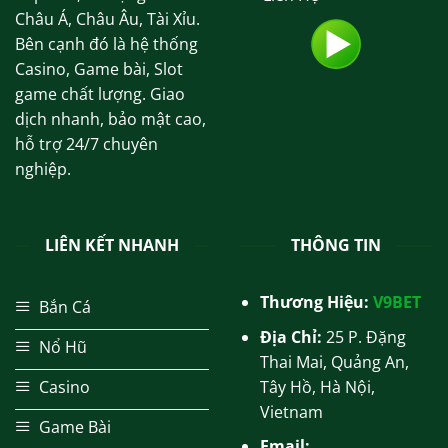
Châu Á, Châu Âu, Tài Xỉu.
Bên cạnh đó là hệ thống
Casino, Game bài, Slot
game chất lượng. Giao
dịch nhanh, bảo mật cao,
hỗ trợ 24/7 chuyên
nghiệp.
LIÊN KẾT NHANH
THÔNG TIN
Thương Hiệu:
V9BET
Bắn Cá
Địa Chỉ:
25 P. Đặng
Nổ Hũ
Thai Mai, Quảng An,
Tây Hồ, Hà Nội,
Casino
Vietnam
Game Bài
Email: