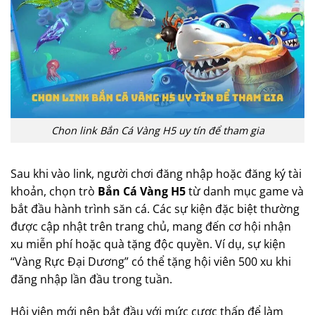
Chon link Bắn Cá Vàng H5 uy tín để tham gia
Sau khi vào link, người chơi đăng nhập hoặc đăng ký tài
khoản, chọn trò
Bắn Cá Vàng H5
từ danh mục game và
bắt đầu hành trình săn cá. Các sự kiện đặc biệt thường
được cập nhật trên trang chủ, mang đến cơ hội nhận
xu miễn phí hoặc quà tặng độc quyền. Ví dụ, sự kiện
“Vàng Rực Đại Dương” có thể tặng hội viên 500 xu khi
đăng nhập lần đầu trong tuần.
Hội viên mới nên bắt đầu với mức cược thấp để làm