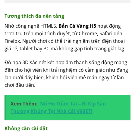
Tương thích đa nền tảng
Nhờ công nghệ HTML5,
Bắn Cá Vàng H5
hoạt động
trơn tru trên mọi trình duyệt, từ Chrome, Safari đến
Firefox. Người chơi có thể trải nghiệm trên điện thoại
giá rẻ, tablet hay PC mà không gặp tình trạng giật lag.
Đồ họa 3D sắc nét kết hợp âm thanh sống động mang
đến cho hội viên khi trải nghiệm có cảm giác như đang
lặn dưới đáy biển, khiến hội viên mê mẩn ngay từ lần
chơi đầu tiên.
Xem Thêm:
Nổ Hũ Thần Tài – Bí Kíp Săn
Thưởng Khủng Tại Nhà Cái V9BET!
Không cần cài đặt