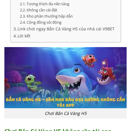
Tương thích đa nền tảng
Không cần cài đặt
Kho phần thưởng hấp dẫn
Cộng đồng sôi động
Link chơi ngay Bắn Cá Vàng H5 của nhà cái V9BET
Lời kết
Chơi Bắn Cá Vàng H5