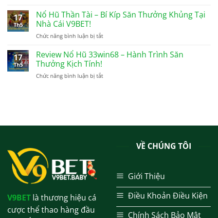
Kèo
Kíp
Kèo
Góc
Nổ Hũ Thần Tài – Bí Kíp Săn Thưởng Khủng Tại
Chinh
Chuẩn,
17
Nhà
Nhà Cái V9BET!
Phục
Thắng
Th5
Cái
Loại
Lớn
Chức năng bình luận bị tắt
ở
–
Cược
Nổ
Bí
Cân
Hũ
Review Nổ Hũ 33win68 – Hành Trình Săn
Quyết
Não!
17
Thần
Thưởng Kịch Tính!
Soi
Th5
Tài
Kèo
Chức năng bình luận bị tắt
ở
–
Chuẩn,
Review
Bí
Thắng
Nổ
Kíp
Lớn
Hũ
Săn
33win68
Thưởng
–
Khủng
Hành
Tại
Trình
Nhà
Săn
Cái
VỀ CHÚNG TÔI
Thưởng
V9BET!
Kịch
Tính!
Giới Thiệu
Điều Khoản Điều Kiện
V9BET
là thương hiệu cá
cược thể thao hàng đầu
Chính Sách Bảo Mật