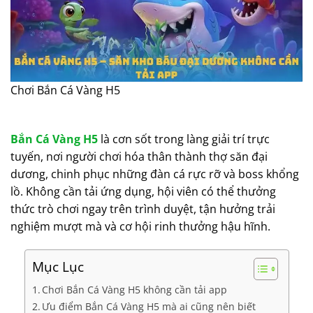
Chơi Bắn Cá Vàng H5
Bắn Cá Vàng H5
là cơn sốt trong làng giải trí trực
tuyến, nơi người chơi hóa thân thành thợ săn đại
dương, chinh phục những đàn cá rực rỡ và boss khổng
lồ. Không cần tải ứng dụng, hội viên có thể thưởng
thức trò chơi ngay trên trình duyệt, tận hưởng trải
nghiệm mượt mà và cơ hội rinh thưởng hậu hĩnh.
Mục Lục
Chơi Bắn Cá Vàng H5 không cần tải app
Ưu điểm Bắn Cá Vàng H5 mà ai cũng nên biết